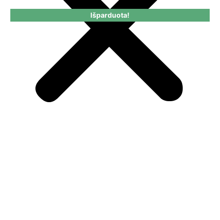
Išparduota!