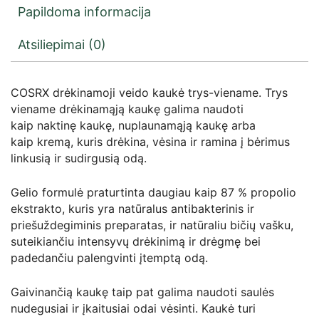
Papildoma informacija
Atsiliepimai (0)
COSRX drėkinamoji veido kaukė trys-viename. Trys
viename drėkinamąją kaukę galima naudoti
kaip naktinę kaukę, nuplaunamąją kaukę arba
kaip kremą, kuris drėkina, vėsina ir ramina į bėrimus
linkusią ir sudirgusią odą.
Gelio formulė praturtinta daugiau kaip 87 % propolio
ekstrakto, kuris yra natūralus antibakterinis ir
priešuždegiminis preparatas, ir natūraliu bičių vašku,
suteikiančiu intensyvų drėkinimą ir drėgmę bei
padedančiu palengvinti įtemptą odą.
Gaivinančią kaukę taip pat galima naudoti saulės
nudegusiai ir įkaitusiai odai vėsinti. Kaukė turi