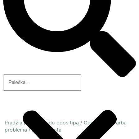
Pradžia
/
Pagal veido odos tipą
/
Odos būsena arba
problema
/
Dehitratuota