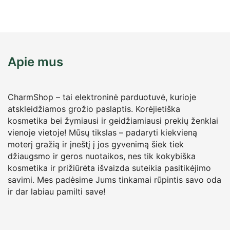
Apie mus
CharmShop – tai elektroninė parduotuvė, kurioje
atskleidžiamos grožio paslaptis. Korėjietiška
kosmetika bei žymiausi ir geidžiamiausi prekių ženklai
vienoje vietoje! Mūsų tikslas – padaryti kiekvieną
moterį gražią ir įneštį į jos gyvenimą šiek tiek
džiaugsmo ir geros nuotaikos, nes tik kokybiška
kosmetika ir prižiūrėta išvaizda suteikia pasitikėjimo
savimi. Mes padėsime Jums tinkamai rūpintis savo oda
ir dar labiau pamilti save!