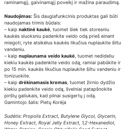
raminamąjį, gaivinamąjį poveikį ir mažina paraudimą.
Naudojimas:
Šis daugiafunkcinis produktas gali būti
naudojamas trimis būdais:
– kaip
naktinė kaukė
, tuomet šiek tiek storesniu
kaukės sluoksniu padenkite veido odą prieš einant
miegoti, ryte atsikėlus kaukės likučius nuplaukite šiltu
vandeniu.
– kaip
nuplaunama
veido kaukė
, tuomet nedideliu
kiekiu kaukės padenkite veido odą, ramiai pabūkite ir
po 15 min. kaukės likučius nuplaukite šiltu vandeniu ir
tonizuokite.
– kaip
drėkinamasis kremas
, tuomet žirnio dydžio
kiekiu padenkite veido odą, švelniai patapšnokite
pirštų galiukais, kad pilnai susigertų į odą.
Gamintojo šalis: Pietų Korėja
Sudėtis: Propolis Extract, Butylene Glycol, Glycerin,
Honey Extract, Royal Jelly Extract, 1,2-Hexanediol,