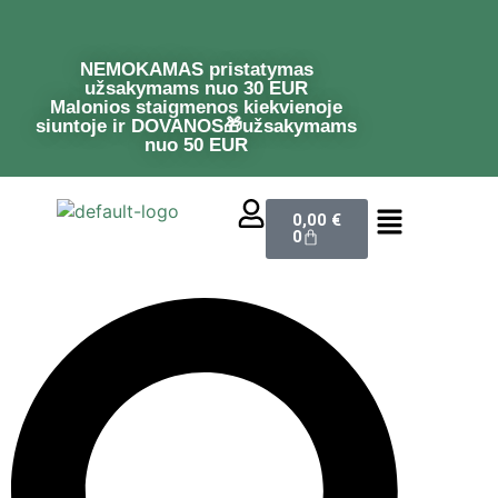
NEMOKAMAS pristatymas
užsakymams nuo 30 EUR
Malonios staigmenos kiekvienoje
siuntoje ir DOVANOS🎁užsakymams
nuo 50 EUR
0,00
€
0