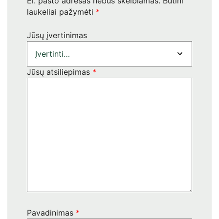
El. pašto adresas nebus skelbiamas.
Būtini
laukeliai pažymėti
*
Jūsų įvertinimas
Jūsų atsiliepimas
*
Pavadinimas
*