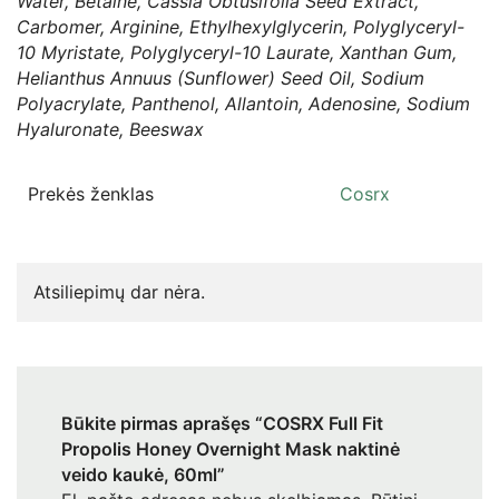
Water, Betaine, Cassia Obtusifolia Seed Extract,
Carbomer, Arginine, Ethylhexylglycerin, Polyglyceryl-
10 Myristate, Polyglyceryl-10 Laurate, Xanthan Gum,
Helianthus Annuus (Sunflower) Seed Oil, Sodium
Polyacrylate, Panthenol, Allantoin, Adenosine, Sodium
Hyaluronate, Beeswax
Prekės ženklas
Cosrx
Atsiliepimų dar nėra.
Būkite pirmas aprašęs “COSRX Full Fit
Propolis Honey Overnight Mask naktinė
veido kaukė, 60ml”