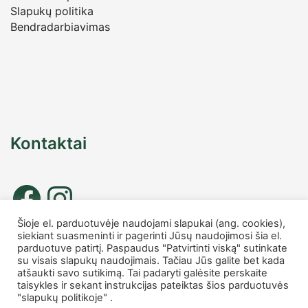
Slapukų politika
Bendradarbiavimas
Kontaktai
Šioje el. parduotuvėje naudojami slapukai (ang. cookies),
siekiant suasmeninti ir pagerinti Jūsų naudojimosi šia el.
Tel. nr.: +37067677885
parduotuve patirtį. Paspaudus "Patvirtinti viską" sutinkate
info
@charmshop.lt
su visais slapukų naudojimais. Tačiau Jūs galite bet kada
atšaukti savo sutikimą. Tai padaryti galėsite perskaite
taisykles ir sekant instrukcijas pateiktas šios parduotuvės
MB Charmshop
"slapukų politikoje" .
Įmonės kodas 306007816