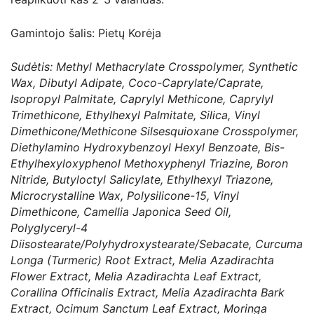
Gamintojo šalis: Pietų Korėja
Sudėtis: Methyl Methacrylate Crosspolymer, Synthetic
Wax, Dibutyl Adipate, Coco-Caprylate/Caprate,
Isopropyl Palmitate, Caprylyl Methicone, Caprylyl
Trimethicone, Ethylhexyl Palmitate, Silica, Vinyl
Dimethicone/Methicone Silsesquioxane Crosspolymer,
Diethylamino Hydroxybenzoyl Hexyl Benzoate, Bis-
Ethylhexyloxyphenol Methoxyphenyl Triazine, Boron
Nitride, Butyloctyl Salicylate, Ethylhexyl Triazone,
Microcrystalline Wax, Polysilicone-15, Vinyl
Dimethicone, Camellia Japonica Seed Oil,
Polyglyceryl-4
Diisostearate/Polyhydroxystearate/Sebacate, Curcuma
Longa (Turmeric) Root Extract, Melia Azadirachta
Flower Extract, Melia Azadirachta Leaf Extract,
Corallina Officinalis Extract, Melia Azadirachta Bark
Extract, Ocimum Sanctum Leaf Extract, Moringa