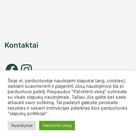
Kontaktai
Šioje el. parduotuvėje naudojami slapukai (ang. cookies),
siekiant suasmeninti ir pagerinti Jūsų naudojimosi šia el.
Tel. nr.: +37067677885
parduotuve patirtį. Paspaudus "Patvirtinti viską" sutinkate
info
@charmshop.lt
su visais slapukų naudojimais. Tačiau Jūs galite bet kada
atšaukti savo sutikimą. Tai padaryti galėsite perskaite
taisykles ir sekant instrukcijas pateiktas šios parduotuvės
MB Charmshop
"slapukų politikoje" .
Įmonės kodas 306007816
PVM kodas LT100014759418
Nustatymai
Patvirtinti viską
Made with ❤️ © 2026 Charmshop.lt