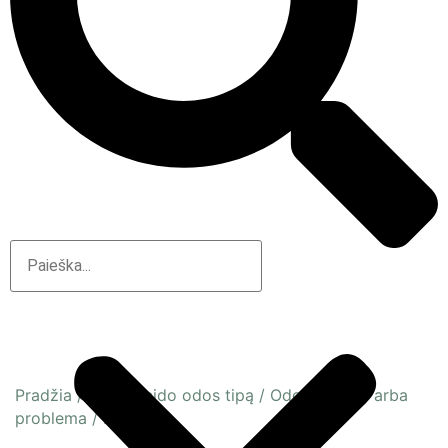
Pradžia
/
Pagal veido odos tipą
/
Odos būsena arba
problema
/
Brandi