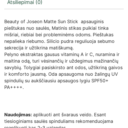
Atsiliepimai (0)
Beauty of Joseon Matte Sun Stick apsauginis
pieštukas nuo saulės, Matinis stikas puikiai tinka
mišriai, riebiai bei probleminėms odoms. Pieštukas
nepalieka riebumo. Silicio pudra reguliuoja sebumo
sekrecija ir užtikrina matiškumą.
Pelyno ekstraktas gausus vitaminų A ir C, nuramina ir
maitina odą, turi vėsinančių ir uždegimus mažinančių
savybių. Tolygiai pasiskirsto ant odos, užtikriną gaivos
ir komforto jausmą. Oda apsaugoma nuo žalingų UV
spindulių su aukščiausiu apsaugos lygiu SPF50+
PA++++.
Naudojimas:
aplikuoti ant švaraus veido. Esant
tiesioginiams saulės spinduliams rekomenduojama
reaplikuoti kas 2-3 valandas.