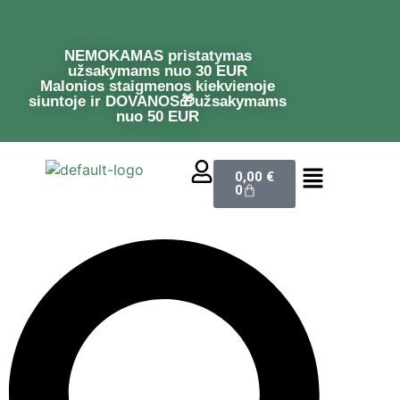
NEMOKAMAS pristatymas
užsakymams nuo 30 EUR
Malonios staigmenos kiekvienoje
siuntoje ir DOVANOS🎁užsakymams
nuo 50 EUR
0,00
€
0