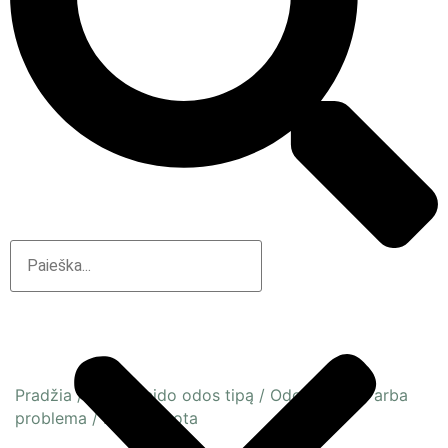
Pradžia
/
Pagal veido odos tipą
/
Odos būsena arba
problema
/
Dehitratuota