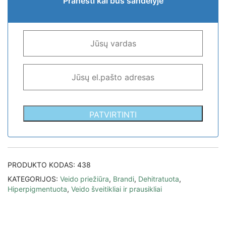
Pranešti kai bus sandėlyje
PATVIRTINTI
PRODUKTO KODAS:
438
KATEGORIJOS:
Veido priežiūra
,
Brandi
,
Dehitratuota
,
Hiperpigmentuota
,
Veido šveitikliai ir prausikliai