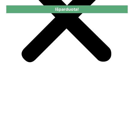
Išparduota!