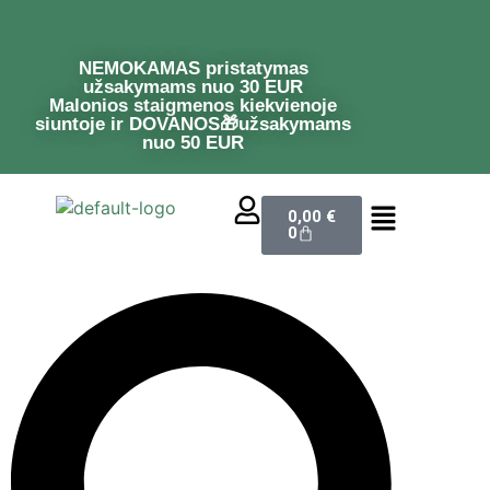
NEMOKAMAS pristatymas
užsakymams nuo 30 EUR
Malonios staigmenos kiekvienoje
siuntoje ir DOVANOS🎁užsakymams
nuo 50 EUR
0,00
€
0