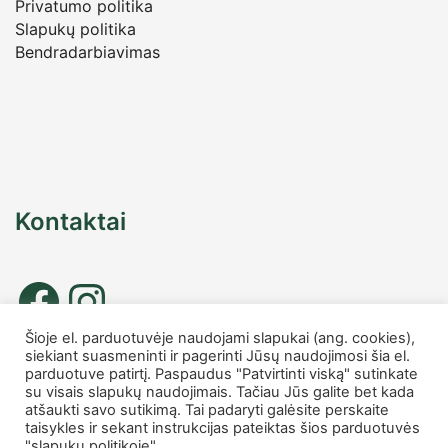
Privatumo politika
Slapukų politika
Bendradarbiavimas
Kontaktai
Šioje el. parduotuvėje naudojami slapukai (ang. cookies),
siekiant suasmeninti ir pagerinti Jūsų naudojimosi šia el.
Tel. nr.: +37067677885
parduotuve patirtį. Paspaudus "Patvirtinti viską" sutinkate
info
@charmshop.lt
su visais slapukų naudojimais. Tačiau Jūs galite bet kada
atšaukti savo sutikimą. Tai padaryti galėsite perskaite
taisykles ir sekant instrukcijas pateiktas šios parduotuvės
MB Charmshop
"slapukų politikoje" .