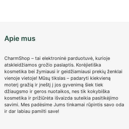
Apie mus
CharmShop – tai elektroninė parduotuvė, kurioje
atskleidžiamos grožio paslaptis. Korėjietiška
kosmetika bei žymiausi ir geidžiamiausi prekių ženklai
vienoje vietoje! Mūsų tikslas – padaryti kiekvieną
moterį gražią ir įneštį į jos gyvenimą šiek tiek
džiaugsmo ir geros nuotaikos, nes tik kokybiška
kosmetika ir prižiūrėta išvaizda suteikia pasitikėjimo
savimi. Mes padėsime Jums tinkamai rūpintis savo oda
ir dar labiau pamilti save!