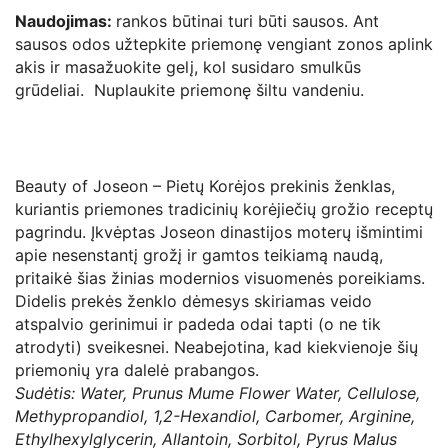
Naudojimas:
rankos būtinai turi būti sausos. Ant
sausos odos užtepkite priemonę vengiant zonos aplink
akis ir masažuokite gelį, kol susidaro smulkūs
grūdeliai. Nuplaukite priemonę šiltu vandeniu.
Beauty of Joseon – Pietų Korėjos prekinis ženklas,
kuriantis priemones tradicinių korėjiečių grožio receptų
pagrindu. Įkvėptas Joseon dinastijos moterų išmintimi
apie nesenstantį grožį ir gamtos teikiamą naudą,
pritaikė šias žinias modernios visuomenės poreikiams.
Didelis prekės ženklo dėmesys skiriamas veido
atspalvio gerinimui ir padeda odai tapti (o ne tik
atrodyti) sveikesnei. Neabejotina, kad kiekvienoje šių
priemonių yra dalelė prabangos.
Sudėtis: Water, Prunus Mume Flower Water, Cellulose,
Methypropandiol, 1,2-Hexandiol, Carbomer, Arginine,
Ethylhexylglycerin, Allantoin, Sorbitol, Pyrus Malus