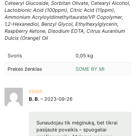
Cetearyl Glucoside, Sorbitan Olivate, Cetearyl Alcohol,
Lactobionic Acid (100ppm), Citric Acid (11ppm),
Ammonium Acryloyldimethyltaurate/VP Copolymer,
1,2-Hexanediol, Benzyl Glycol, Ethylhexylglycerin,
Raspberry Ketone, Disodium EDTA, Citrus Aurantium
Dulcis (Orange) Oil
Svoris
0,05 kg
Prekės ženklas
SOME BY MI
B. B.
–
2023-09-26
Įvertinimas:
5
iš 5
Sunaudojau tik mėginuką, bet tikrai
pasijautė poveikis – spuogeliai