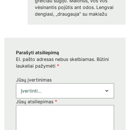
greičiau sugijo. Malonus, vos vos
vėsinantis pojūtis ant odos. Lengvai
dengiasi, „draugauja” su makiažu
Parašyti atsiliepimą
El. pašto adresas nebus skelbiamas.
Būtini
laukeliai pažymėti
*
Jūsų įvertinimas
Jūsų atsiliepimas
*