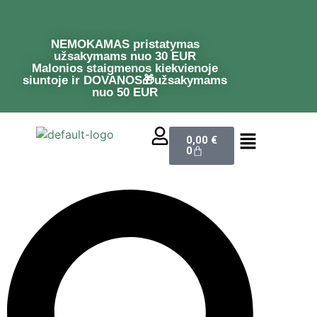
NEMOKAMAS pristatymas
užsakymams nuo 30 EUR
Malonios staigmenos kiekvienoje
siuntoje ir DOVANOS🎁užsakymams
nuo 50 EUR
0,00
€
0