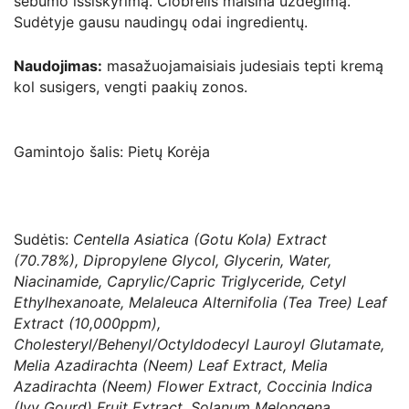
sebumo išsiskyrimą. Čiobrelis malšina uždegimą.
Sudėtyje gausu naudingų odai ingredientų.
N
audojimas:
masažuojamaisiais judesiais tepti kremą
kol susigers, vengti paakių zonos.
Gamintojo šalis: Pietų Korėja
Sudėtis:
Centella Asiatica (Gotu Kola) Extract
(70.78%), Dipropylene Glycol, Glycerin, Water,
Niacinamide, Caprylic/Capric Triglyceride, Cetyl
Ethylhexanoate, Melaleuca Alternifolia (Tea Tree) Leaf
Extract (10,000ppm),
Cholesteryl/Behenyl/Octyldodecyl Lauroyl Glutamate,
Melia Azadirachta (Neem) Leaf Extract, Melia
Azadirachta (Neem) Flower Extract, Coccinia Indica
(Ivy Gourd) Fruit Extract, Solanum Melongena