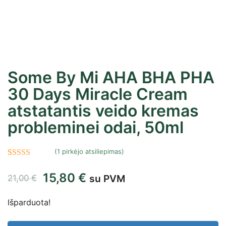
Some By Mi AHA BHA PHA
30 Days Miracle Cream
atstatantis veido kremas
probleminei odai, 50ml
(
1
pirkėjo atsiliepimas)
Įvertinimas:
1
15,80
€
su PVM
5.00
iš 5
21,00
€
(viso
Išparduota!
įvertinimų:
)