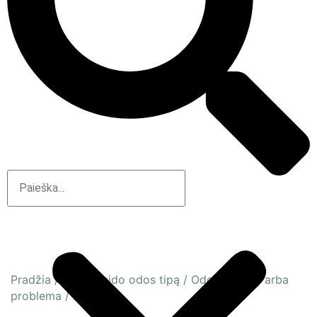
Pradžia
/
Pagal veido odos tipą
/
Odos būsena arba
problema
/
Brandi