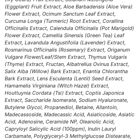
(Eggplant) Fruit Extract, Aloe Barbadensis (Aloe Vera)
Flower Extract, Ocimum Sanctum Leaf Extract,
Curcuma Longa (Turmeric) Root Extract, Corallina
Officinalis Extract, Calendula Officinalis (Pot Marigold)
Flower Extract, Camellia Sinensis (Green Tea) Leaf
Extract, Lavandula Angustifolia (Lavender) Extract,
Rosmarinus Officinalis (Rosemary) Extract, Origanum
Vulgare Flower/Leaf/Stem Extract, Thymus Vulgaris
(Thyme) Extract, Fructan, Albatrellus Ovinus Extract,
Salix Alba (Willow) Bark Extract, Enantia Chlorantha
Bark Extract, Lens Esculenta (Lentil) Seed Extract,
Hamamelis Virginiana (Witch Hazel) Extract,
Houttuynia Cordata (Tsi) Extract, Coptis Japonica
Extract, Saccharide Isomerate, Sodium Hyaluronate,
Butylene Glycol, Propanediol, Betaine, Allantoin,
Madecassoside, Madecassic Acid, Asiaticoside, Asiatic
Acid, Adenosine, Ceramide NP, Oleanolic Acid,
Capryloyl Salicylic Acid (100ppm), Inulin Lauryl
Carbamate, Polyglyceryl-3 Methylglucose Distearate,