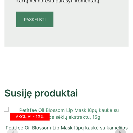
kartą vėl norėsiu parašyti komentarą.
Susiję produktai
AKCIJA! - 13%
Petitfee Oil Blossom Lip Mask lūpų kaukė su kamelijos