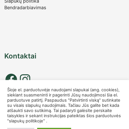
Slapukų politika
Bendradarbiavimas
Kontaktai
Šioje el. parduotuvėje naudojami slapukai (ang. cookies),
siekiant suasmeninti ir pagerinti Jūsų naudojimosi šia el.
Tel. nr.: +37067677885
parduotuve patirtį. Paspaudus "Patvirtinti viską" sutinkate
info
@charmshop.lt
su visais slapukų naudojimais. Tačiau Jūs galite bet kada
atšaukti savo sutikimą. Tai padaryti galėsite perskaite
taisykles ir sekant instrukcijas pateiktas šios parduotuvės
MB Charmshop
"slapukų politikoje" .
Įmonės kodas 306007816