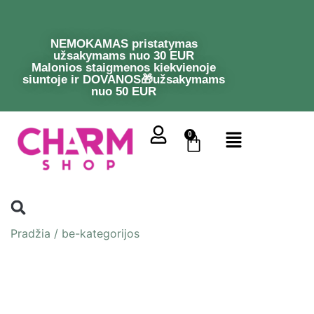
NEMOKAMAS pristatymas
užsakymams nuo 30 EUR
Malonios staigmenos kiekvienoje
siuntoje ir DOVANOS🎁užsakymams
nuo 50 EUR
0
Pradžia
/
be-kategorijos