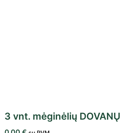
3 vnt. mėginėlių DOVANŲ
0,00
€
su PVM