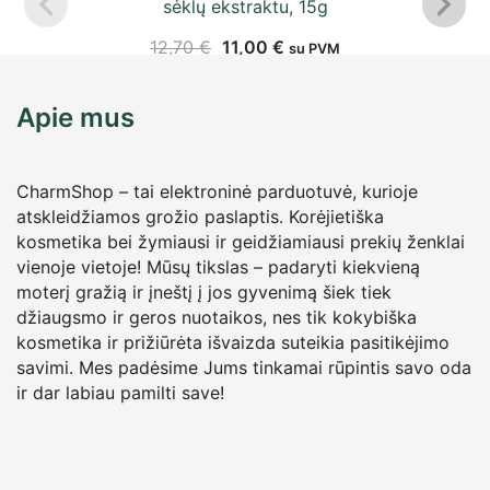
sėklų ekstraktu, 15g
12,70
€
11,00
€
su PVM
Apie mus
CharmShop – tai elektroninė parduotuvė, kurioje
atskleidžiamos grožio paslaptis. Korėjietiška
kosmetika bei žymiausi ir geidžiamiausi prekių ženklai
vienoje vietoje! Mūsų tikslas – padaryti kiekvieną
moterį gražią ir įneštį į jos gyvenimą šiek tiek
džiaugsmo ir geros nuotaikos, nes tik kokybiška
kosmetika ir prižiūrėta išvaizda suteikia pasitikėjimo
savimi. Mes padėsime Jums tinkamai rūpintis savo oda
ir dar labiau pamilti save!