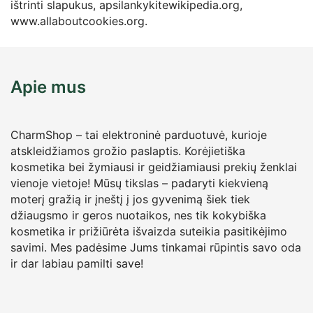
ištrinti slapukus, apsilankykitewikipedia.org,
www.allaboutcookies.org.
Apie mus
CharmShop – tai elektroninė parduotuvė, kurioje
atskleidžiamos grožio paslaptis. Korėjietiška
kosmetika bei žymiausi ir geidžiamiausi prekių ženklai
vienoje vietoje! Mūsų tikslas – padaryti kiekvieną
moterį gražią ir įneštį į jos gyvenimą šiek tiek
džiaugsmo ir geros nuotaikos, nes tik kokybiška
kosmetika ir prižiūrėta išvaizda suteikia pasitikėjimo
savimi. Mes padėsime Jums tinkamai rūpintis savo oda
ir dar labiau pamilti save!