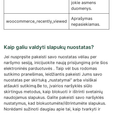
jokie asmens
duomenys.
Aprašymas
woocommerce_recently_viewed
nepasiekiamas.
Kaip galiu valdyti slapukų nuostatas?
Jei nuspręsite pakeisti savo nuostatas vėliau per
naršymo sesiją, inicijuokite naują prisijungimą prie šios
elektroninės parduotuvės . Taip vėl bus rodomas
sutikimo pranešimas, leidžiantis pakeisti Jums savo
nuostatas per skirtuką „nustatymai“ arba visiškai
atšaukti sutikimą.Be to, įvairios naršyklės siūlo
skirtingus metodus, kaip blokuoti ir ištrinti svetainių
naudojamus slapukus. Galite pakeisti savo naršyklės
nustatymus, kad blokuotumėte/ištrintumėte slapukus.
Norėdami sužinoti daugiau apie tai, kaip tvarkyti ir