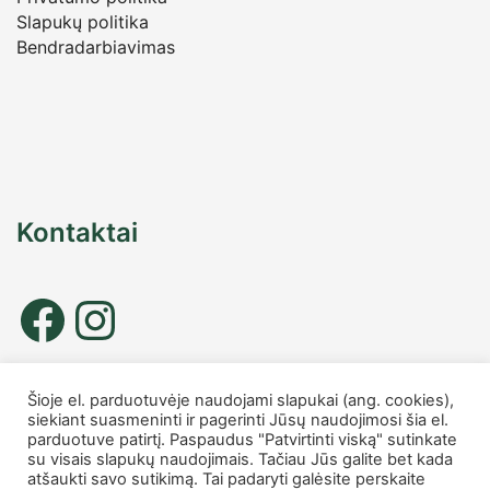
Slapukų politika
Bendradarbiavimas
Kontaktai
Tel. nr.: +37067677885
Šioje el. parduotuvėje naudojami slapukai (ang. cookies),
info
@charmshop.lt
siekiant suasmeninti ir pagerinti Jūsų naudojimosi šia el.
parduotuve patirtį. Paspaudus "Patvirtinti viską" sutinkate
MB Charmshop
su visais slapukų naudojimais. Tačiau Jūs galite bet kada
atšaukti savo sutikimą. Tai padaryti galėsite perskaite
Įmonės kodas 306007816