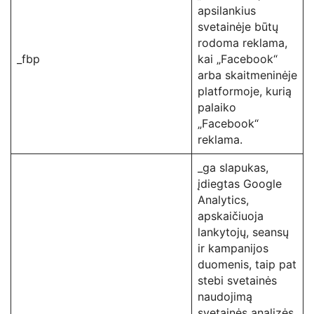
apsilankius
svetainėje būtų
rodoma reklama,
_fbp
kai „Facebook“
arba skaitmeninėje
platformoje, kurią
palaiko
„Facebook“
reklama.
_ga slapukas,
įdiegtas Google
Analytics,
apskaičiuoja
lankytojų, seansų
ir kampanijos
duomenis, taip pat
stebi svetainės
naudojimą
svetainės analizės