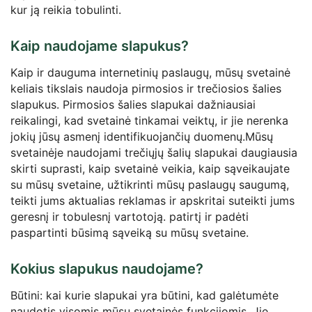
kur ją reikia tobulinti.
Kaip naudojame slapukus?
Kaip ir dauguma internetinių paslaugų, mūsų svetainė
keliais tikslais naudoja pirmosios ir trečiosios šalies
slapukus. Pirmosios šalies slapukai dažniausiai
reikalingi, kad svetainė tinkamai veiktų, ir jie nerenka
jokių jūsų asmenį identifikuojančių duomenų.Mūsų
svetainėje naudojami trečiųjų šalių slapukai daugiausia
skirti suprasti, kaip svetainė veikia, kaip sąveikaujate
su mūsų svetaine, užtikrinti mūsų paslaugų saugumą,
teikti jums aktualias reklamas ir apskritai suteikti jums
geresnį ir tobulesnį vartotoją. patirtį ir padėti
paspartinti būsimą sąveiką su mūsų svetaine.
Kokius slapukus naudojame?
Būtini: kai kurie slapukai yra būtini, kad galėtumėte
naudotis visomis mūsų svetainės funkcijomis. Jie