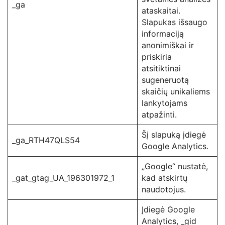
_ga
ataskaitai.
Slapukas išsaugo
informaciją
anonimiškai ir
priskiria
atsitiktinai
sugeneruotą
skaičių unikaliems
lankytojams
atpažinti.
Šį slapuką įdiegė
_ga_RTH47QLS54
Google Analytics.
„Google“ nustatė,
_gat_gtag_UA_196301972_1
kad atskirtų
naudotojus.
Įdiegė Google
Analytics, _gid