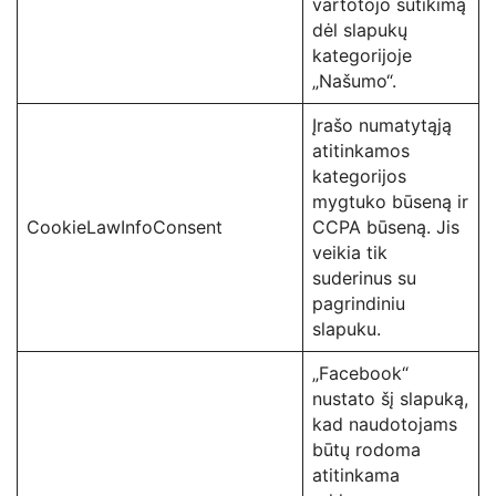
vartotojo sutikimą
dėl slapukų
kategorijoje
„Našumo“.
Įrašo numatytąją
atitinkamos
kategorijos
mygtuko būseną ir
CookieLawInfoConsent
CCPA būseną. Jis
veikia tik
suderinus su
pagrindiniu
slapuku.
„Facebook“
nustato šį slapuką,
kad naudotojams
būtų rodoma
atitinkama