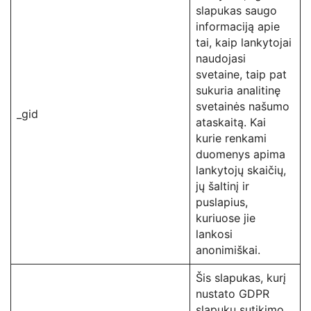
slapukas saugo
informaciją apie
tai, kaip lankytojai
naudojasi
svetaine, taip pat
sukuria analitinę
svetainės našumo
_gid
ataskaitą. Kai
kurie renkami
duomenys apima
lankytojų skaičių,
jų šaltinį ir
puslapius,
kuriuose jie
lankosi
anonimiškai.
Šis slapukas, kurį
nustato GDPR
slapukų sutikimo