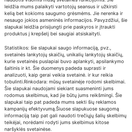
leidžia mums palaikyti vartotojų seansus ir užkirsti
kelią bet kokioms saugumo grėsmėms. Jie nerenka ir
nesaugo jokios asmeninės informacijos. Pavyzdžiui, šie
slapukai leidžia prisijungti prie paskyros ir įtraukti
produktus į krepšelį bei saugiai atsiskaityti.
Statistikos: šie slapukai saugo informaciją, pvz.,
svetainės lankytojų skaičių, unikalių lankytojų skaičių,
kurie svetainės puslapiai buvo aplankyti, apsilankymo
šaltinis ir kt. Šie duomenys padeda suprasti ir
analizuoti, kaip gerai veikia svetainė. ir kur reikia
tobulinti.Rinkodara: mūsų svetainėje rodomi skelbimai.
Šie slapukai naudojami siekiant suasmeninti jums
rodomus skelbimus, kad jie būtų jums reikšmingi. Šie
slapukai taip pat padeda mums sekti šių reklamos
kampanijų efektyvumą.Šiuose slapukuose saugomą
informaciją taip pat gali naudoti trečiųjų šalių skelbimų
teikėjai, norėdami rodyti jums skelbimus kitose
naršyklės svetainėse.