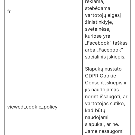
reklama,
stebėdama
fr
vartotojų elgesį
žiniatinklyje,
svetainėse,
kuriose yra
„Facebook“ taškas
arba „Facebook“
socialinis įskiepis.
Slapuką nustato
GDPR Cookie
Consent įskiepis ir
jis naudojamas
norint išsaugoti, ar
vartotojas sutiko,
viewed_cookie_policy
kad būtų
naudojami
slapukai, ar ne.
Jame nesaugomi