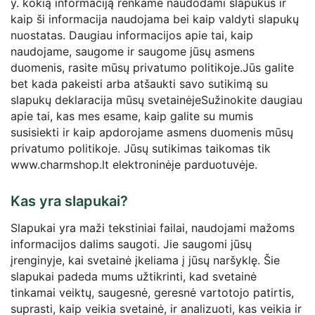
y. kokią informaciją renkame naudodami slapukus ir
kaip ši informacija naudojama bei kaip valdyti slapukų
nuostatas. Daugiau informacijos apie tai, kaip
naudojame, saugome ir saugome jūsų asmens
duomenis, rasite mūsų privatumo politikoje.Jūs galite
bet kada pakeisti arba atšaukti savo sutikimą su
slapukų deklaracija mūsų svetainėjeSužinokite daugiau
apie tai, kas mes esame, kaip galite su mumis
susisiekti ir kaip apdorojame asmens duomenis mūsų
privatumo politikoje. Jūsų sutikimas taikomas tik
www.charmshop.lt elektroninėje parduotuvėje.
Kas yra slapukai?
Slapukai yra maži tekstiniai failai, naudojami mažoms
informacijos dalims saugoti. Jie saugomi jūsų
įrenginyje, kai svetainė įkeliama į jūsų naršyklę. Šie
slapukai padeda mums užtikrinti, kad svetainė
tinkamai veiktų, saugesnė, geresnė vartotojo patirtis,
suprasti, kaip veikia svetainė, ir analizuoti, kas veikia ir