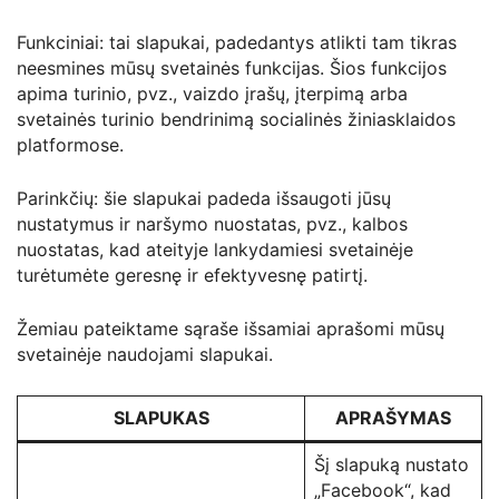
Funkciniai: tai slapukai, padedantys atlikti tam tikras
neesmines mūsų svetainės funkcijas. Šios funkcijos
apima turinio, pvz., vaizdo įrašų, įterpimą arba
svetainės turinio bendrinimą socialinės žiniasklaidos
platformose.
Parinkčių: šie slapukai padeda išsaugoti jūsų
nustatymus ir naršymo nuostatas, pvz., kalbos
nuostatas, kad ateityje lankydamiesi svetainėje
turėtumėte geresnę ir efektyvesnę patirtį.
Žemiau pateiktame sąraše išsamiai aprašomi mūsų
svetainėje naudojami slapukai.
SLAPUKAS
APRAŠYMAS
Šį slapuką nustato
„Facebook“, kad