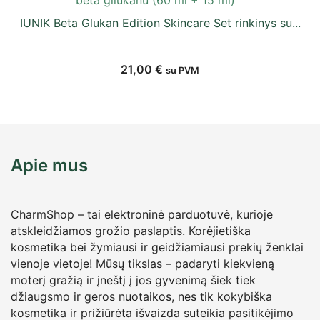
IUNIK Beta Glukan Edition Skincare Set rinkinys su...
21,00
€
su PVM
Apie mus
CharmShop – tai elektroninė parduotuvė, kurioje
atskleidžiamos grožio paslaptis. Korėjietiška
kosmetika bei žymiausi ir geidžiamiausi prekių ženklai
vienoje vietoje! Mūsų tikslas – padaryti kiekvieną
moterį gražią ir įneštį į jos gyvenimą šiek tiek
džiaugsmo ir geros nuotaikos, nes tik kokybiška
kosmetika ir prižiūrėta išvaizda suteikia pasitikėjimo