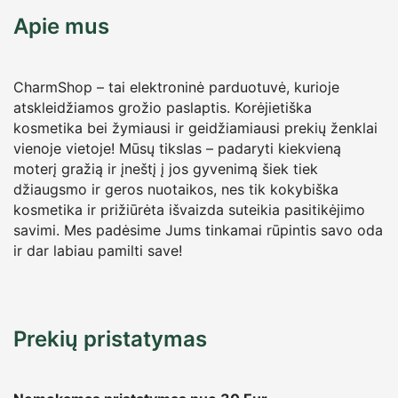
Apie mus
CharmShop – tai elektroninė parduotuvė, kurioje
atskleidžiamos grožio paslaptis. Korėjietiška
kosmetika bei žymiausi ir geidžiamiausi prekių ženklai
vienoje vietoje! Mūsų tikslas – padaryti kiekvieną
moterį gražią ir įneštį į jos gyvenimą šiek tiek
džiaugsmo ir geros nuotaikos, nes tik kokybiška
kosmetika ir prižiūrėta išvaizda suteikia pasitikėjimo
savimi. Mes padėsime Jums tinkamai rūpintis savo oda
ir dar labiau pamilti save!
Prekių pristatymas