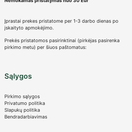
Nemokamas pristatymas nuo 30
Eur
Įprastai prekes pristatome per 1-3 darbo dienas po
įskaityto apmokėjimo.
Prekės pristatomos pasirinktinai (pirkėjas pasirenka
pirkimo metu) per šiuos paštomatus:
Sąlygos
Pirkimo sąlygos
Privatumo politika
Slapukų politika
Bendradarbiavimas