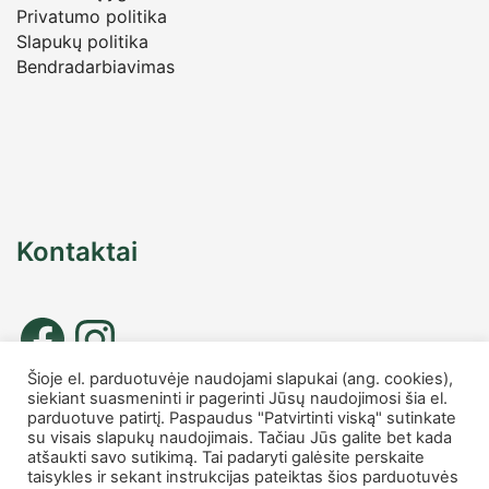
Privatumo politika
Slapukų politika
Bendradarbiavimas
Kontaktai
Šioje el. parduotuvėje naudojami slapukai (ang. cookies),
siekiant suasmeninti ir pagerinti Jūsų naudojimosi šia el.
Tel. nr.: +37067677885
parduotuve patirtį. Paspaudus "Patvirtinti viską" sutinkate
info
@charmshop.lt
su visais slapukų naudojimais. Tačiau Jūs galite bet kada
atšaukti savo sutikimą. Tai padaryti galėsite perskaite
taisykles ir sekant instrukcijas pateiktas šios parduotuvės
MB Charmshop