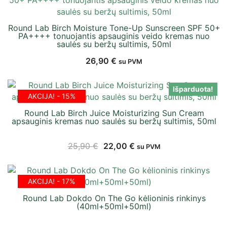
Round Lab Birch Moisture Tone-Up Sunscreen SPF 50+
PA++++ tonuojantis apsauginis veido kremas nuo
saulės su beržų sultimis, 50ml
26,90
€
su PVM
Išparduota!
AKCIJA! - 15%
Round Lab Birch Juice Moisturizing Sun Cream
apsauginis kremas nuo saulės su beržų sultimis, 50ml
25,90
€
22,00
€
su PVM
AKCIJA! - 17%
Round Lab Dokdo On The Go kėlioninis rinkinys
(40ml+50ml+50ml)