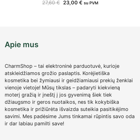
27,60
€
23,00
€
su PVM
Apie mus
CharmShop – tai elektroninė parduotuvė, kurioje
atskleidžiamos grožio paslaptis. Korėjietiška
kosmetika bei žymiausi ir geidžiamiausi prekių ženklai
vienoje vietoje! Mūsų tikslas – padaryti kiekvieną
moterį gražią ir įneštį į jos gyvenimą šiek tiek
džiaugsmo ir geros nuotaikos, nes tik kokybiška
kosmetika ir prižiūrėta išvaizda suteikia pasitikėjimo
savimi. Mes padėsime Jums tinkamai rūpintis savo oda
ir dar labiau pamilti save!