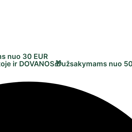
s nuo 30 EUR
untoje ir DOVANOS🎁užsakymams nuo 5