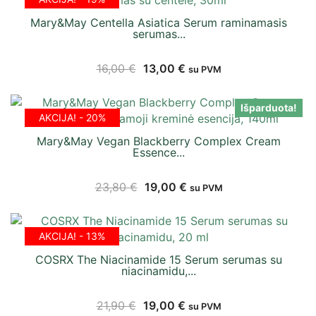
Mary&May Centella Asiatica Serum raminamasis
serumas...
16,00
€
13,00
€
su PVM
Išparduota!
AKCIJA! - 20%
Mary&May Vegan Blackberry Complex Cream
Essence...
23,80
€
19,00
€
su PVM
AKCIJA! - 13%
COSRX The Niacinamide 15 Serum serumas su
niacinamidu,...
21,90
€
19,00
€
su PVM