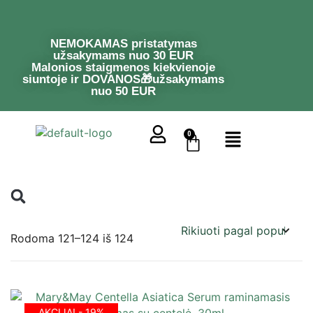
NEMOKAMAS pristatymas
užsakymams nuo 30 EUR
Malonios staigmenos kiekvienoje
siuntoje ir DOVANOS🎁užsakymams
nuo 50 EUR
0
Rodoma 121–124 iš 124
AKCIJA! - 19%