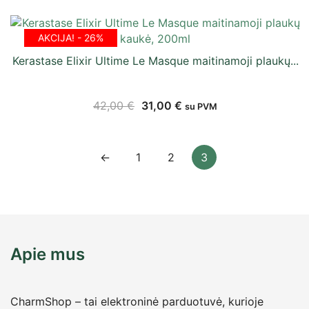
AKCIJA! - 26%
Kerastase Elixir Ultime Le Masque maitinamoji plaukų...
42,00
€
31,00
€
su PVM
←
1
2
3
Apie mus
CharmShop – tai elektroninė parduotuvė, kurioje