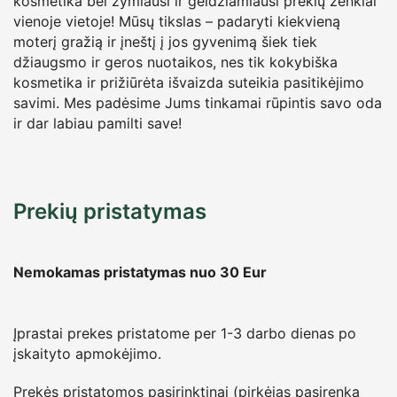
kosmetika bei žymiausi ir geidžiamiausi prekių ženklai
vienoje vietoje! Mūsų tikslas – padaryti kiekvieną
moterį gražią ir įneštį į jos gyvenimą šiek tiek
džiaugsmo ir geros nuotaikos, nes tik kokybiška
kosmetika ir prižiūrėta išvaizda suteikia pasitikėjimo
savimi. Mes padėsime Jums tinkamai rūpintis savo oda
ir dar labiau pamilti save!
Prekių pristatymas
Nemokamas pristatymas nuo 30
Eur
Įprastai prekes pristatome per 1-3 darbo dienas po
įskaityto apmokėjimo.
Prekės pristatomos pasirinktinai (pirkėjas pasirenka