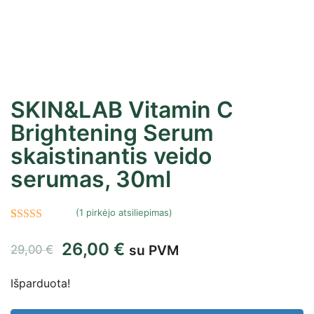
SKIN&LAB Vitamin C
Brightening Serum
skaistinantis veido
serumas, 30ml
(
1
pirkėjo atsiliepimas)
Įvertinimas:
1
26,00
€
su PVM
5.00
iš 5
29,00
€
(viso
Išparduota!
įvertinimų:
)