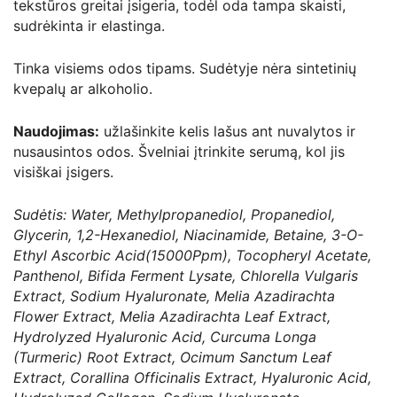
tekstūros greitai įsigeria, todėl oda tampa skaisti,
sudrėkinta ir elastinga.
Tinka visiems odos tipams. Sudėtyje nėra sintetinių
kvepalų ar alkoholio.
Naudojimas:
užlašinkite kelis lašus ant nuvalytos ir
nusausintos odos. Švelniai įtrinkite serumą, kol jis
visiškai įsigers.
Sudėtis: Water, Methylpropanediol, Propanediol,
Glycerin, 1,2-Hexanediol, Niacinamide, Betaine, 3-O-
Ethyl Ascorbic Acid(15000Ppm), Tocopheryl Acetate,
Panthenol, Bifida Ferment Lysate, Chlorella Vulgaris
Extract, Sodium Hyaluronate, Melia Azadirachta
Flower Extract, Melia Azadirachta Leaf Extract,
Hydrolyzed Hyaluronic Acid, Curcuma Longa
(Turmeric) Root Extract, Ocimum Sanctum Leaf
Extract, Corallina Officinalis Extract, Hyaluronic Acid,