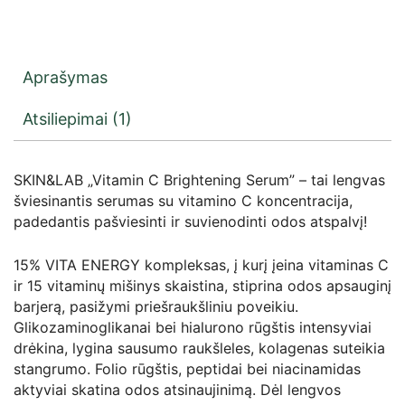
Aprašymas
Atsiliepimai (1)
SKIN&LAB „Vitamin C Brightening Serum” – tai lengvas
šviesinantis serumas su vitamino C koncentracija,
padedantis pašviesinti ir suvienodinti odos atspalvį!
15% VITA ENERGY kompleksas, į kurį įeina vitaminas C
ir 15 vitaminų mišinys skaistina, stiprina odos apsauginį
barjerą, pasižymi priešraukšliniu poveikiu.
Glikozaminoglikanai bei hialurono rūgštis intensyviai
drėkina, lygina sausumo raukšleles, kolagenas suteikia
stangrumo. Folio rūgštis, peptidai bei niacinamidas
aktyviai skatina odos atsinaujinimą. Dėl lengvos