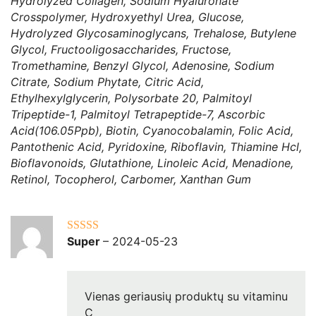
Hydrolyzed Collagen, Sodium Hyaluronate
Crosspolymer, Hydroxyethyl Urea, Glucose,
Hydrolyzed Glycosaminoglycans, Trehalose, Butylene
Glycol, Fructooligosaccharides, Fructose,
Tromethamine, Benzyl Glycol, Adenosine, Sodium
Citrate, Sodium Phytate, Citric Acid,
Ethylhexylglycerin, Polysorbate 20, Palmitoyl
Tripeptide-1, Palmitoyl Tetrapeptide-7, Ascorbic
Acid(106.05Ppb), Biotin, Cyanocobalamin, Folic Acid,
Pantothenic Acid, Pyridoxine, Riboflavin, Thiamine Hcl,
Bioflavonoids, Glutathione, Linoleic Acid, Menadione,
Retinol, Tocopherol, Carbomer, Xanthan Gum
Super
–
2024-05-23
Įvertinimas:
5
iš 5
Vienas geriausių produktų su vitaminu
C