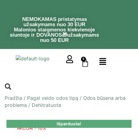
NEMOKAMAS pristatymas
užsakymams nuo 30 EUR
Malonios staigmenos kiekvienoje
siuntoje ir DOVANOS🎁užsakymams
nuo 50 EUR
0
Pradžia
/
Pagal veido odos tipą
/
Odos būsena arba
problema
/
Dehitratuota
Išparduota!
AKCIJA! - 10%